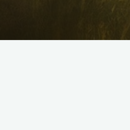
Societatea Spiritistă Română
, organizație non-profit
,
este un
proiect care prinde contur după pregătirea realizată în
Centrul
de Studii și Divulgare Spiritistă din Madrid
(Ceyde).
Centru Spiritist a luat naștere precum Iisus și cu Iisus, fără
aparatele inutile ale formalismului religios, restabilind în
suflete încrederea în sine și trezind în ele percepția naturii
sale divine.
J. Herculano Pires
Un
Centru Spiritist
modest, așa cum sunt majoritatea, în care