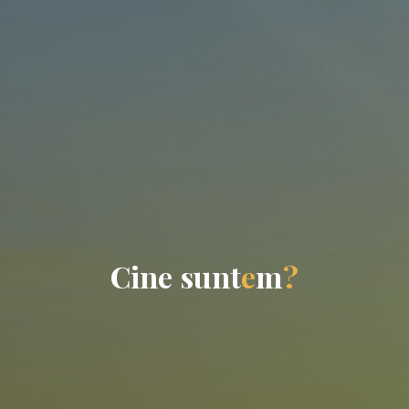
C
i
n
e
s
u
n
t
e
m
?